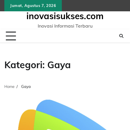
Skip
Jumat, Agustus 7, 2026
to
inovasisukses.com
content
Inovasi Informasi Terbaru
Kategori:
Gaya
Home
Gaya