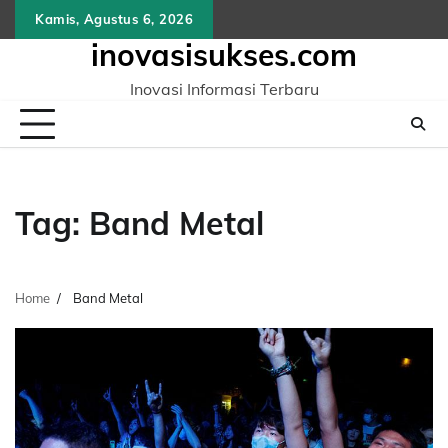
Skip
Kamis, Agustus 6, 2026
to
inovasisukses.com
content
Inovasi Informasi Terbaru
Tag:
Band Metal
Home
Band Metal