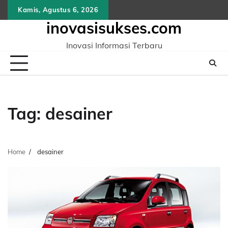
Skip
Kamis, Agustus 6, 2026
to
inovasisukses.com
content
Inovasi Informasi Terbaru
Tag:
desainer
Home
desainer