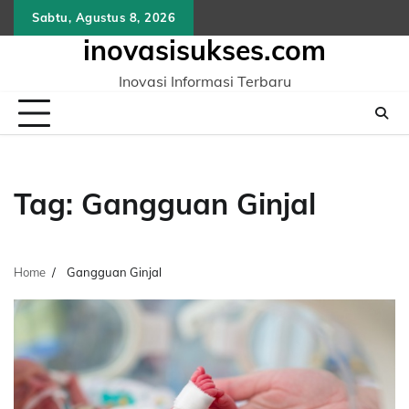
Skip
Sabtu, Agustus 8, 2026
to
inovasisukses.com
content
Inovasi Informasi Terbaru
Tag:
Gangguan Ginjal
Home
Gangguan Ginjal