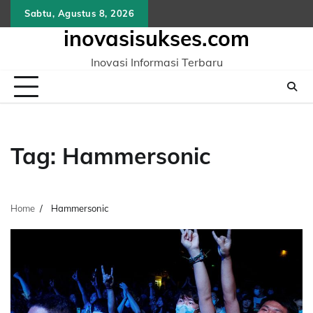
Skip
Sabtu, Agustus 8, 2026
to
inovasisukses.com
content
Inovasi Informasi Terbaru
Tag:
Hammersonic
Home
Hammersonic