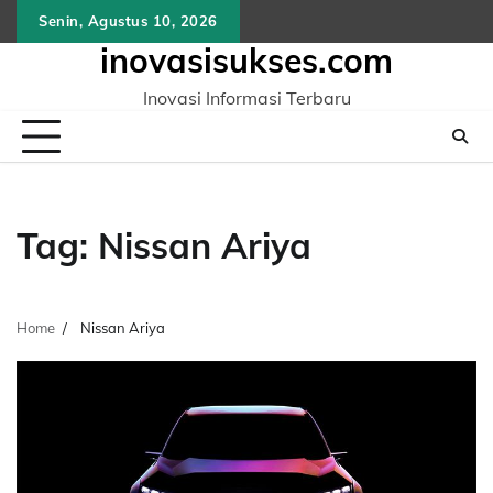
Skip
Senin, Agustus 10, 2026
to
inovasisukses.com
content
Inovasi Informasi Terbaru
Tag:
Nissan Ariya
Home
Nissan Ariya