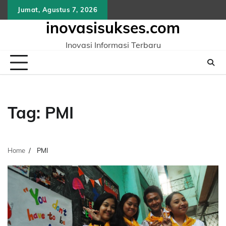
Skip
Jumat, Agustus 7, 2026
to
inovasisukses.com
content
Inovasi Informasi Terbaru
Tag:
PMI
Home
PMI