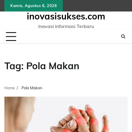
Skip
Kamis, Agustus 6, 2026
to
inovasisukses.com
content
Inovasi Informasi Terbaru
Tag:
Pola Makan
Home
Pola Makan