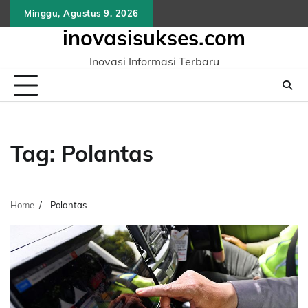
Skip
Minggu, Agustus 9, 2026
to
inovasisukses.com
content
Inovasi Informasi Terbaru
Tag:
Polantas
Home
Polantas