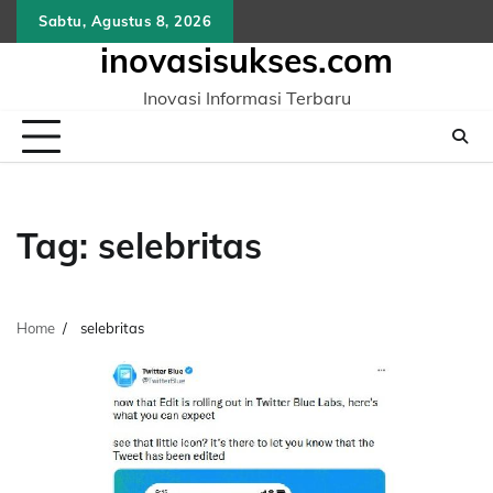
Skip
Sabtu, Agustus 8, 2026
to
inovasisukses.com
content
Inovasi Informasi Terbaru
Tag:
selebritas
Home
selebritas