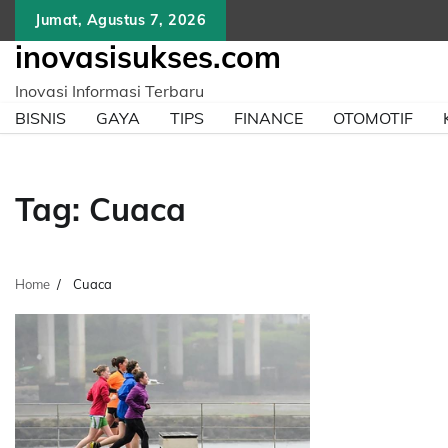
Skip
Jumat, Agustus 7, 2026
to
inovasisukses.com
content
Inovasi Informasi Terbaru
BISNIS
GAYA
TIPS
FINANCE
OTOMOTIF
Tag:
Cuaca
Home
Cuaca