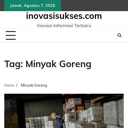
Skip
Jumat, Agustus 7, 2026
to
inovasisukses.com
content
Inovasi Informasi Terbaru
Tag:
Minyak Goreng
Home
Minyak Goreng