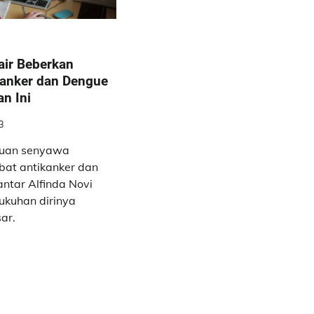
air Beberkan
anker dan Dengue
n Ini
3
muan senyawa
bat antikanker dan
ntar Alfinda Novi
gukuhan dirinya
ar.